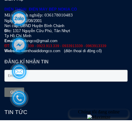
ĐIỆN THOẠI ĐIỆN MÁY BẾP NOKIA CỔ
Mã số doanh nghiệp: 036178010483
Ngày cấp: 31/08/2001
Nơi cấp: UBND Huyện Bình Chánh
Đ
/c:
1317 Nguyễn Cữu Phú, Tân Nhựt
Tp Hồ Chí Minh
Email:
dtdidongco@gmail.com
ĐT:
0913.913.339 - 0923.913.339 - 0933913339 - 0963913339
Website:
dienthoaididongco.com
(điện thoại di động cổ)
ĐĂNG KÍ NHẬN TIN
GỬI
TIN TỨC