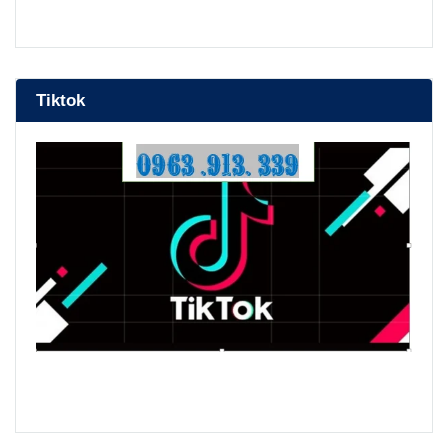
bep nuong than hoa
Tiktok