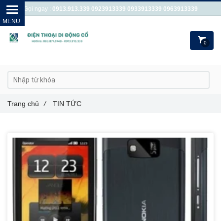
Gọi ngay :
0913.913.339
0923913339
0933913339
0963913339
0
Trang chủ
/
TIN TỨC