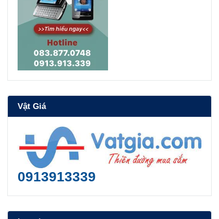
Vật Giá
0913913339