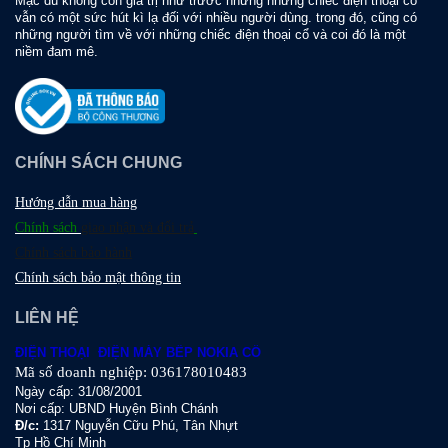
Mặc dù không còn giá trị như trước nhưng những chiếc điện thoại cổ
vẫn có một sức hút kì lạ đối với nhiều người dùng. trong đó, cũng có
những người tìm về với những chiếc điện thoại cổ và coi đó là một
niềm đam mê.
CHÍNH SÁCH CHUNG
Hướng dẫn mua hàng
Chính sách
giao nhận và đổi trả
Chính sách bảo hành
Chính sách bảo mật thông tin
LIÊN HỆ
ĐIỆN THOẠI ĐIỆN MÁY BẾP NOKIA CỔ
Mã số doanh nghiệp: 036178010483
Ngày cấp: 31/08/2001
Nơi cấp: UBND Huyện Bình Chánh
Đ
/c:
1317 Nguyễn Cữu Phú, Tân Nhựt
Tp Hồ Chí Minh