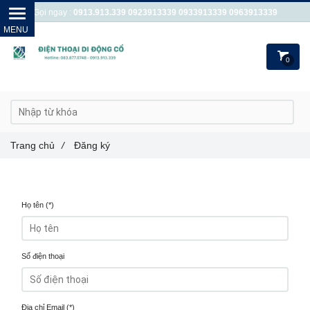
Gọi ngay :
0913.913.339
0923913339
0933913339
0963913339
0
Trang chủ
/
Đăng ký
Họ tên (*)
Số điện thoại
Địa chỉ Email (*)