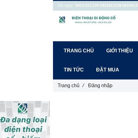
Gọi ngay :
0913.913.339
0923913339
0933913
TRANG CHỦ
GIỚI THIỆU
TIN TỨC
ĐẶT MUA
Trang chủ
/
Đăng nhập