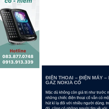
ĐIỆN THOẠI – ĐIỆN MÁY –
GAZ NOKIA CỔ
Mặc dù không còn giá trị như trước
những chiếc điện thoại cổ vẫn có mộ
hút kì lạ đối với nhiều người dùng. t
đó, cũng có những người tìm về với