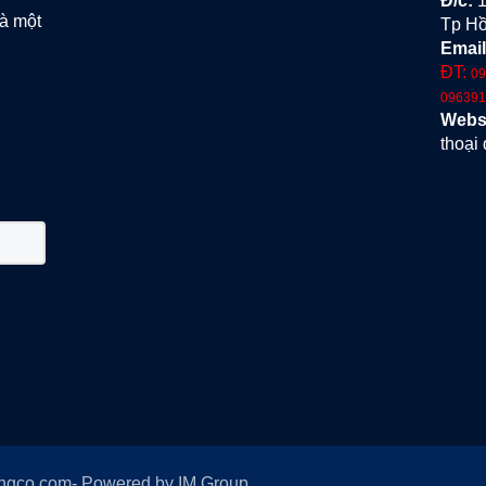
Đ
/c:
1
là một
Tp Hồ
Email
ĐT:
09
096391
Webs
thoại 
ongco.com- Powered by IM Group