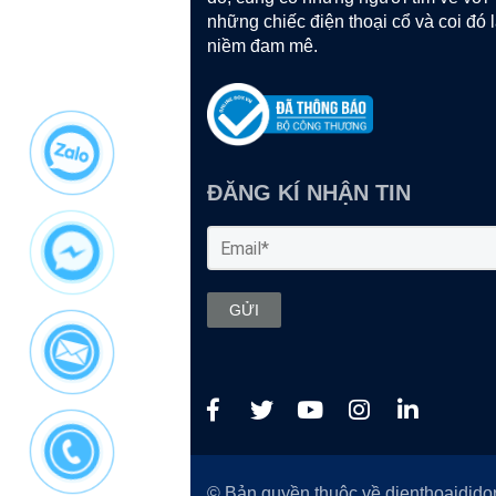
những chiếc điện thoại cổ và coi đó 
niềm đam mê.
ĐĂNG KÍ NHẬN TIN
GỬI
© Bản quyền thuộc về dienthoaidid