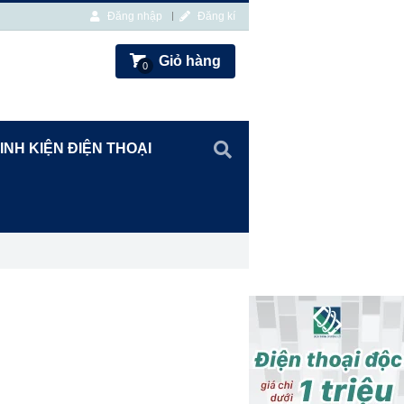
Đăng nhập
Đăng kí
Giỏ hàng
0
INH KIỆN ĐIỆN THOẠI