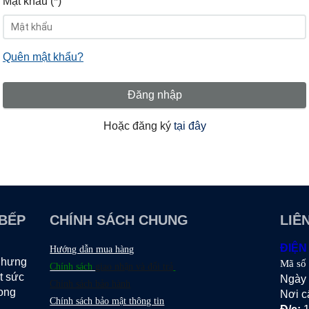
Mật khẩu (*)
Quên mật khẩu?
Đăng nhập
Hoặc đăng ký
tại đây
 BẾP
CHÍNH SÁCH CHUNG
LIÊ
ĐIỆN
Hướng dẫn mua hàng
 nhưng
Mã số
Chính sách
giao nhận và đổi trả
t sức
Ngày 
Chính sách bảo hành
rong
Nơi c
Chính sách bảo mật thông tin