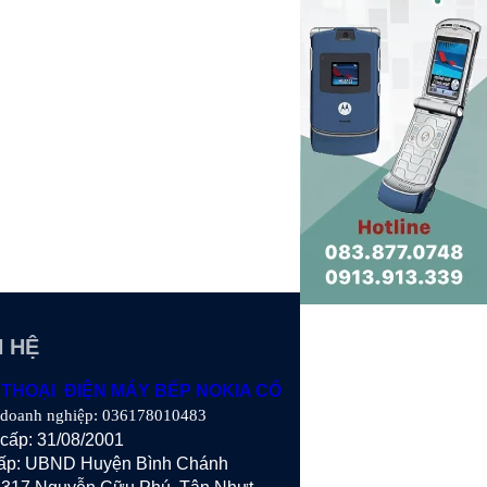
N HỆ
 THOẠI ĐIỆN MÁY BẾP NOKIA CỔ
 doanh nghiệp: 036178010483
cấp: 31/08/2001
ấp: UBND Huyện Bình Chánh