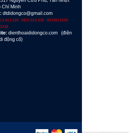
317 Nguyễn Cữu Phú, Tân Nhựt
 Chí Minh
:
dtdidongco@gmail.com
13.913.339 - 0923.913.339 - 0933913339 -
3339
ite:
dienthoaididongco.com
(điện
di động cổ)