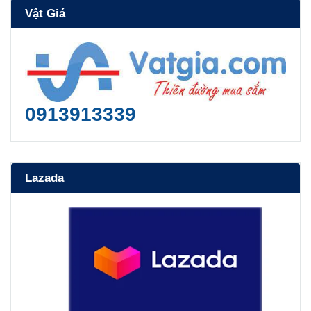
Vật Giá
0913913339
Lazada