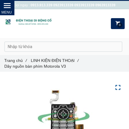
Gọi ngay :
0913.913.339
0923913339
0933913339
0963913339
0
Trang chủ
/
LINH KIỆN ĐIỆN THOẠI
/
Dây nguồn bàn phím Motorola V3