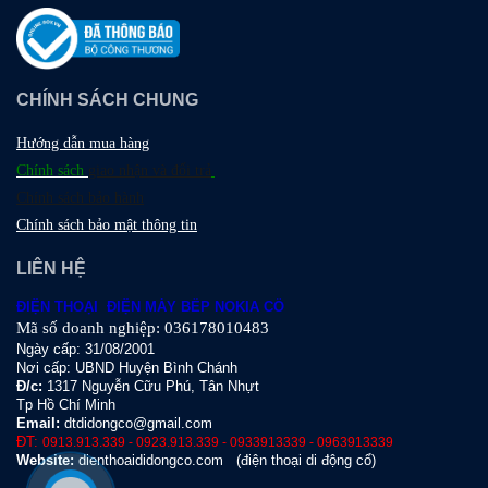
CHÍNH SÁCH CHUNG
Hướng dẫn mua hàng
Chính sách
giao nhận và đổi trả
Chính sách bảo hành
Chính sách bảo mật thông tin
LIÊN HỆ
ĐIỆN THOẠI ĐIỆN MÁY BẾP NOKIA CỔ
Mã số doanh nghiệp: 036178010483
Ngày cấp: 31/08/2001
Nơi cấp: UBND Huyện Bình Chánh
Đ
/c:
1317 Nguyễn Cữu Phú, Tân Nhựt
Tp Hồ Chí Minh
Email:
dtdidongco@gmail.com
ĐT:
0913.913.339 - 0923.913.339 - 0933913339 - 0963913339
Website:
dienthoaididongco.com
(điện thoại di động cổ)