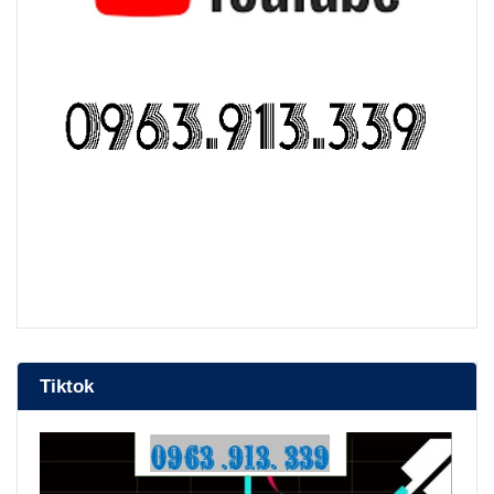
bep nuong than hoa
Tiktok