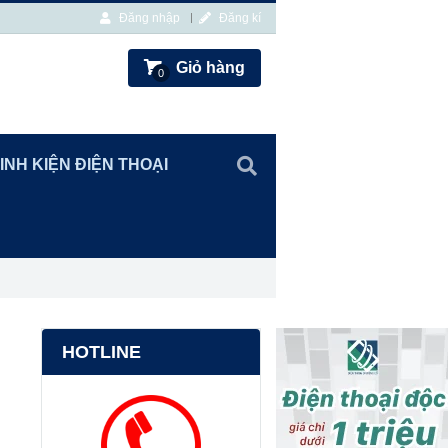
Đăng nhập
Đăng kí
Giỏ hàng
0
INH KIỆN ĐIỆN THOẠI
HOTLINE