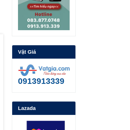
Vật Giá
0913913339
Lazada