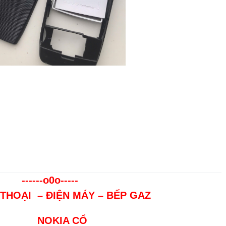
------o0o-----
 THOẠI – ĐIỆN MÁY – BẾP GAZ
NOKIA CỔ