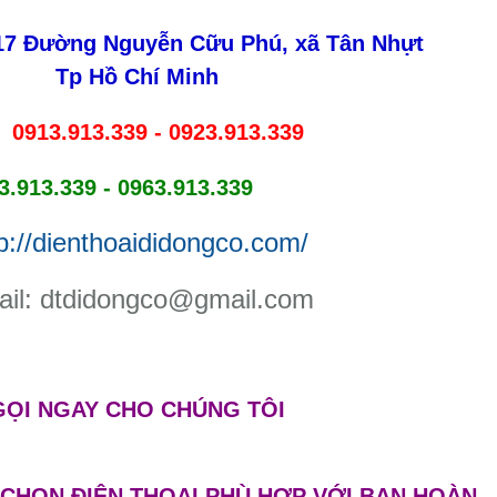
317 Đường Nguyễn Cữu Phú, xã Tân Nhựt
Tp Hồ Chí Minh
0913.913.339 - 0923.913.339
:
3.913.339 - 0963.913.339
tp://dienthoaididongco.com/
ail: dtdidongco@gmail.com
GỌI NGAY
CHO CHÚNG TÔI
CHỌN ĐIỆN THOẠI PHÙ HỢP VỚI BẠN HOÀN