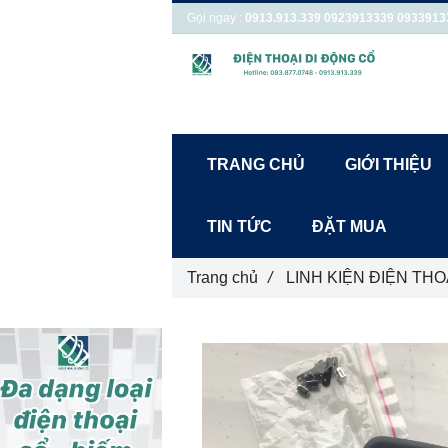
Gọi ngay :
0913.913.339
0923913339
0933913
TRANG CHỦ
GIỚI THIỆU
TIN TỨC
ĐẶT MUA
Trang chủ
/
LINH KIỆN ĐIỆN THO