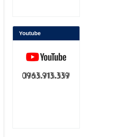
Youtube
bep nuong than hoa