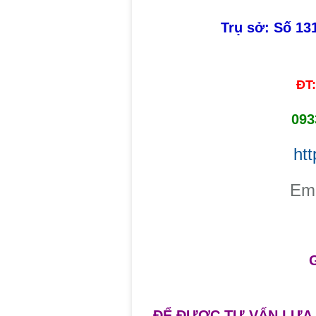
Trụ sở: Số 1
ĐT
093
ht
​Em
ĐỂ ĐƯỢC TƯ VẤN LỰA 