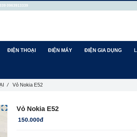
339
0963913339
ĐIỆN THOẠI
ĐIỆN MÁY
ĐIỆN GIA DỤNG
L
ẠI
/
Vỏ Nokia E52
Vỏ Nokia E52
150.000đ