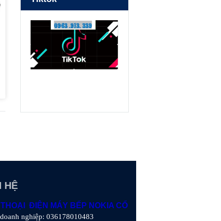
N HỆ
 THOẠI ĐIỆN MÁY BẾP NOKIA CỔ
 doanh nghiệp: 036178010483