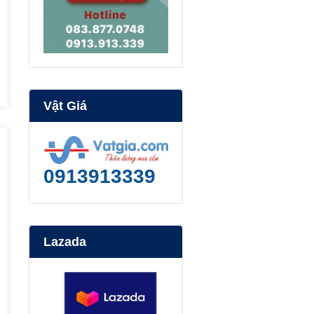
Vật Giá
0913913339
Lazada