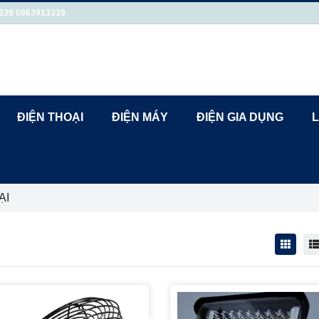
339
0963913339
ĐIỆN THOẠI
ĐIỆN MÁY
ĐIỆN GIA DỤNG
L
ẠI