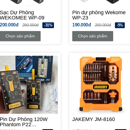
Sạc Dự Phòng
Pin dự phòng Wekome
WEKOMEE WP-09
WP-23
200.000đ
190.000đ
290.000đ
200.000đ
-31%
-5%
Chọn sản phẩm
Chọn sản phẩm
Pin Dự Phòng 120W
JAKEMY JM-8160
Phantom P22
20.000mAh