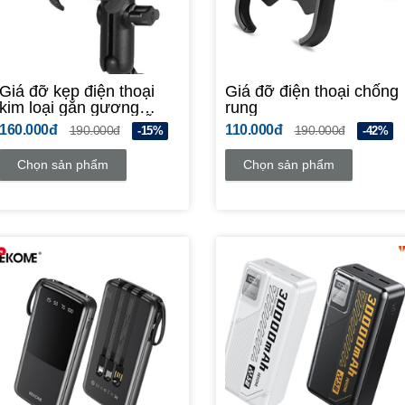
Giá đỡ kẹp điện thoại
Giá đỡ điện thoại chống
kim loại gắn gương
rung
chiếu hậu xe máy mẫu
160.000đ
110.000đ
190.000đ
190.000đ
-15%
-42%
mới
Chọn sản phẩm
Chọn sản phẩm