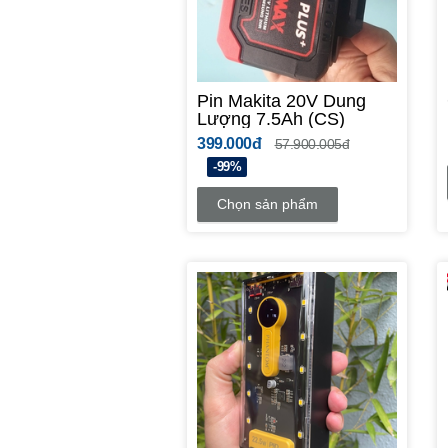
Pin Makita 20V Dung
Lượng 7.5Ah (CS)
399.000đ
57.900.005đ
-99%
Chọn sản phẩm