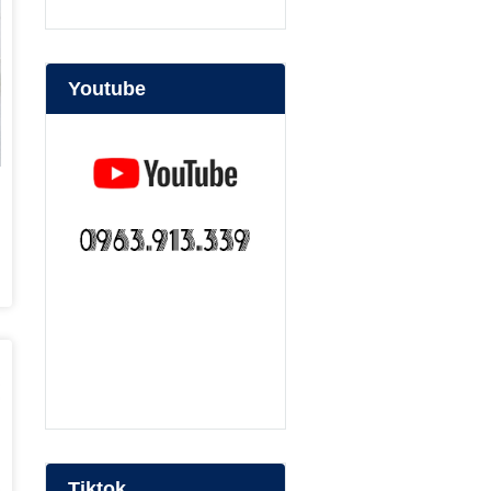
Youtube
bep nuong than hoa
Tiktok