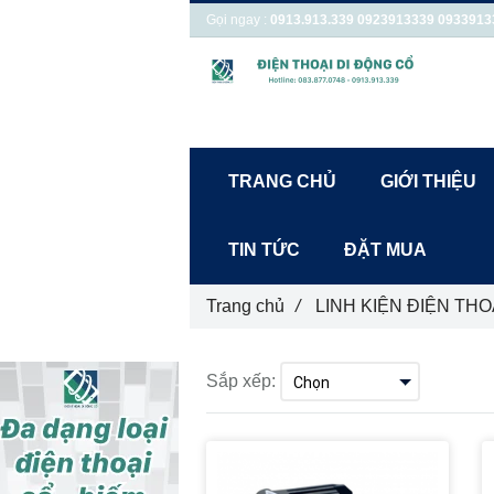
Gọi ngay :
0913.913.339
0923913339
0933913
TRANG CHỦ
GIỚI THIỆU
TIN TỨC
ĐẶT MUA
Trang chủ
/
LINH KIỆN ĐIỆN THO
Sắp xếp: