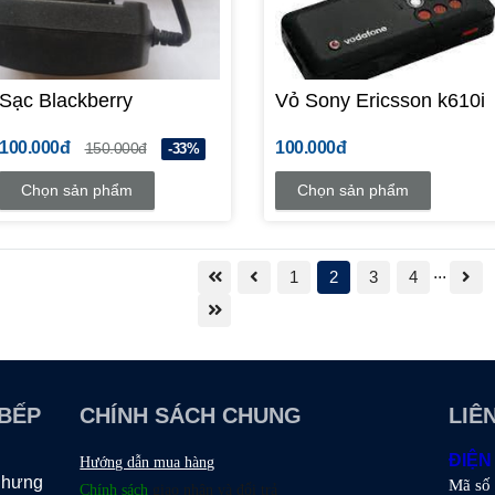
Sạc Blackberry
Vỏ Sony Ericsson k610i
100.000đ
100.000đ
150.000đ
-33%
Chọn sản phẩm
Chọn sản phẩm
...
1
2
3
4
 BẾP
CHÍNH SÁCH CHUNG
LIÊ
ĐIỆN
Hướng dẫn mua hàng
 nhưng
Mã số
Chính sách
giao nhận và đổi trả