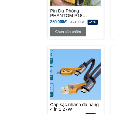
Pin Dự Phòng
PHANTOM P18
20.000mah QC3.0 22.5w
250.000đ
350.000đ
-28%
Chọn sản phẩm
Cáp sạc nhanh đa năng
4 in 1 27W