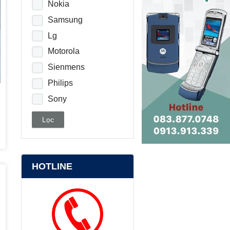
Nokia
Samsung
Lg
Motorola
Sienmens
Philips
Sony
Blackberry
Lọc
Iphone
HTC
HOTLINE