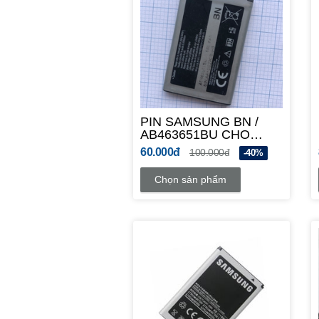
PIN SAMSUNG BN /
AB463651BU CHO
B310E Duos / B312E
60.000đ
100.000đ
-40%
Duos / B3410 / B5310 /
C3200 / C3312 / C3322i
Chọn sản phẩm
/ C3330 / C3500 / C3510