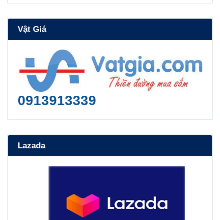
Vật Giá
0913913339
Lazada