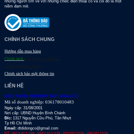
những người tìm về với những chiếc điện thoại cổ và coi đó là một
niềm đam mê.
CHÍNH SÁCH CHUNG
Hướng dẫn mua hàng
Chính sách
giao nhận và đổi trả
Chính sách bảo hành
Chính sách bảo mật thông tin
LIÊN HỆ
ĐIỆN THOẠI ĐIỆN MÁY BẾP NOKIA CỔ
Mã số doanh nghiệp: 036178010483
Ngày cấp: 31/08/2001
Nơi cấp: UBND Huyện Bình Chánh
Đ
/c:
1317 Nguyễn Cữu Phú, Tân Nhựt
Tp Hồ Chí Minh
Email:
dtdidongco@gmail.com
ĐT:
0913.913.339 - 0923.913.339 - 0933913339 - 0963913339