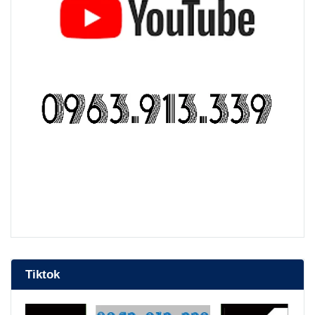
bep nuong than hoa
Tiktok