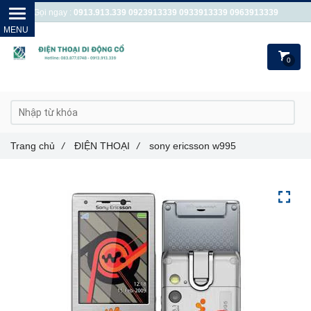
Gọi ngay :
0913.913.339
0923913339
0933913339
0963913339
0
Trang chủ
/
ĐIỆN THOẠI
/
sony ericsson w995