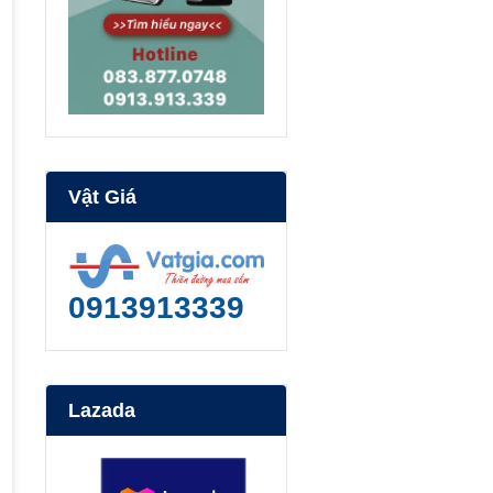
Vật Giá
0913913339
Lazada