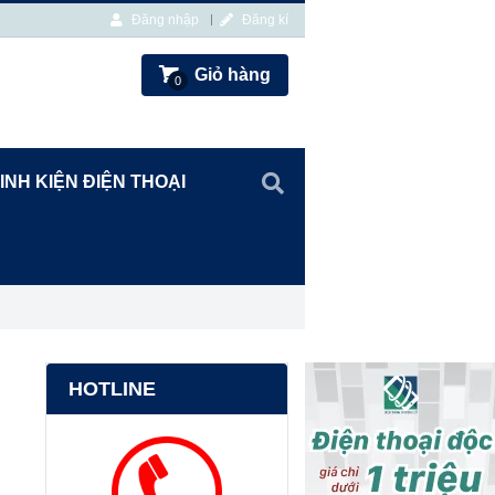
Đăng nhập
Đăng kí
Giỏ hàng
0
INH KIỆN ĐIỆN THOẠI
HOTLINE