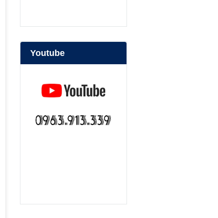
Youtube
bep nuong than hoa