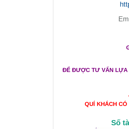
ht
​Em
ĐỂ ĐƯỢC TƯ VẤN LỰA 
QUÍ KHÁCH CÓ
Số t