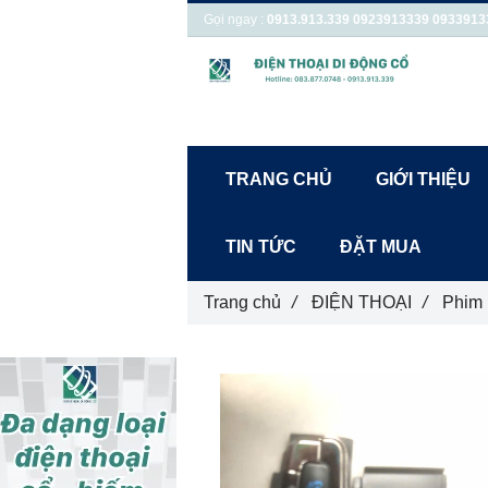
Gọi ngay :
0913.913.339
0923913339
0933913
TRANG CHỦ
GIỚI THIỆU
TIN TỨC
ĐẶT MUA
Trang chủ
/
ĐIỆN THOẠI
/
Phim 