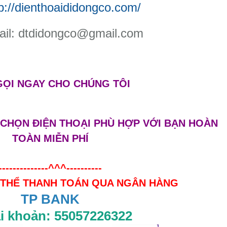
tp://dienthoaididongco.com/
ail: dtdidongco@gmail.com
GỌI NGAY
CHO CHÚNG TÔI
CHỌN ĐIỆN THOẠI PHÙ HỢP VỚI BẠN HOÀN
TOÀN MIỄN PHÍ
--------------^^^----------
 THỂ THANH TOÁN QUA NGÂN HÀNG
TP BANK
ài khoản: 55057226322