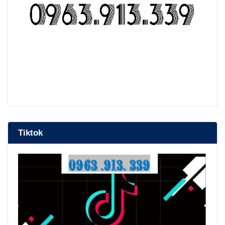
bep nuong than hoa
Tiktok