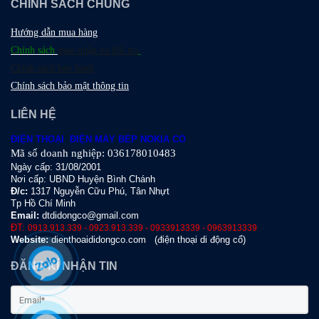
CHÍNH SÁCH CHUNG
Hướng dẫn mua hàng
Chính sách
giao nhận và đổi trả
Chính sách bảo hành
Chính sách bảo mật thông tin
LIÊN HỆ
ĐIỆN THOẠI ĐIỆN MÁY BẾP NOKIA CỔ
Mã số doanh nghiệp: 036178010483
Ngày cấp: 31/08/2001
Nơi cấp: UBND Huyện Bình Chánh
Đ
/c:
1317 Nguyễn Cữu Phú, Tân Nhựt
Tp Hồ Chí Minh
Email:
dtdidongco@gmail.com
ĐT:
0913.913.339 - 0923.913.339 - 0933913339 - 0963913339
Website:
dienthoaididongco.com
(điện thoại di động cổ)
ĐĂNG KÍ NHẬN TIN