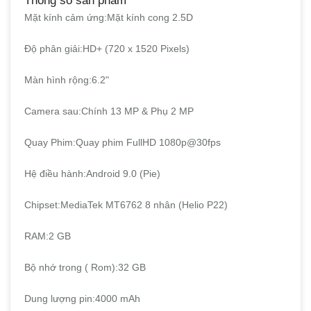
Thông số sản phẩm
Mặt kính cảm ứng:
Mặt kính cong 2.5D
Độ phân giải:
HD+ (720 x 1520 Pixels)
Màn hình rộng:
6.2"
Camera sau:
Chính 13 MP & Phụ 2 MP
Quay Phim:
Quay phim FullHD 1080p@30fps
Hệ điều hành:
Android 9.0 (Pie)
Chipset:
MediaTek MT6762 8 nhân (Helio P22)
RAM:
2 GB
Bộ nhớ trong ( Rom):
32 GB
Dung lượng pin:
4000 mAh