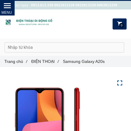
Gọi ngay :
0913.913.339
0923913339
0933913339
0963913339
0
Trang chủ
/
ĐIỆN THOẠI
/
Samsung Galaxy A20s