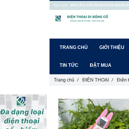
Gọi ngay :
0913.913.339
0923913339
0933913
TRANG CHỦ
GIỚI THIỆU
TIN TỨC
ĐẶT MUA
Trang chủ
/
ĐIỆN THOẠI
/
Điện 