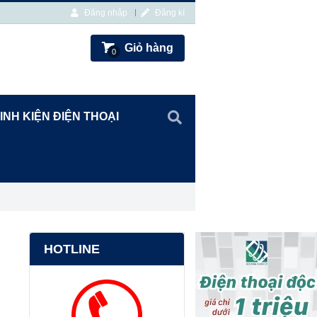
Đăng nhập
Đăng kí
Giỏ hàng
0
INH KIỆN ĐIỆN THOẠI
HOTLINE