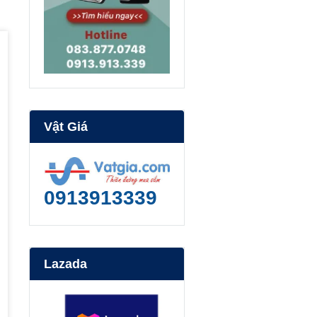
Vật Giá
0913913339
Lazada