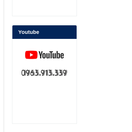
Youtube
bep nuong than hoa