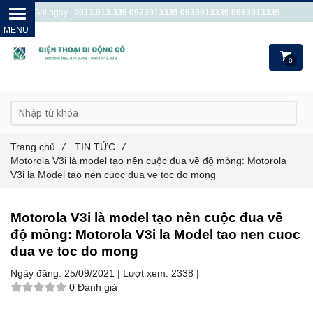
Gọi ngay :
0913.913.339
0923913339
0933913339
0963913339
0
Trang chủ
/
TIN TỨC
/
Motorola V3i là model tạo nên cuộc đua về độ mỏng: Motorola
V3i la Model tao nen cuoc dua ve toc do mong
Motorola V3i là model tạo nên cuộc đua về
độ mỏng: Motorola V3i la Model tao nen cuoc
dua ve toc do mong
Ngày đăng:
25/09/2021 |
Lượt xem:
2338 |
0 Đánh giá