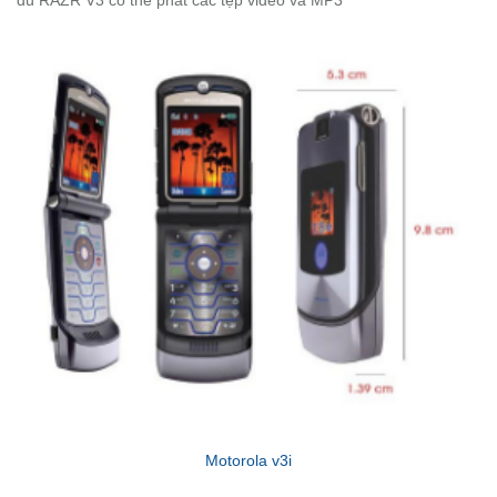
dù RAZR V3 có thể phát các tệp video và MP3
Motorola v3i