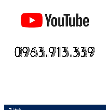
bep nuong than hoa
Tiktok