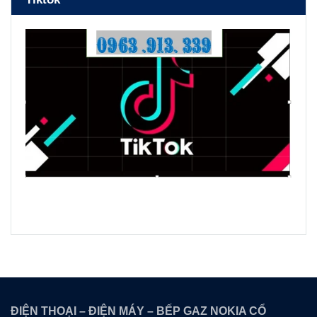
ĐIỆN THOẠI – ĐIỆN MÁY – BẾP GAZ NOKIA CỔ