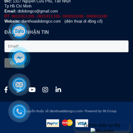
Đ
/c:
1317 Nguyễn Cữu Phú, Tân Nhựt
Tp Hồ Chí Minh
Email:
dtdidongco@gmail.com
ĐT:
0913.913.339 - 0923.913.339 - 0933913339 - 0963913339
Website:
dienthoaididongco.com
(điện thoại di động cổ)
ĐĂNG KÍ NHẬN TIN
GỬI
© Bản quyền thuộc về dienthoaididongco.com- Powered by IM Group