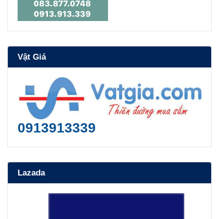
Vật Giá
0913913339
Lazada